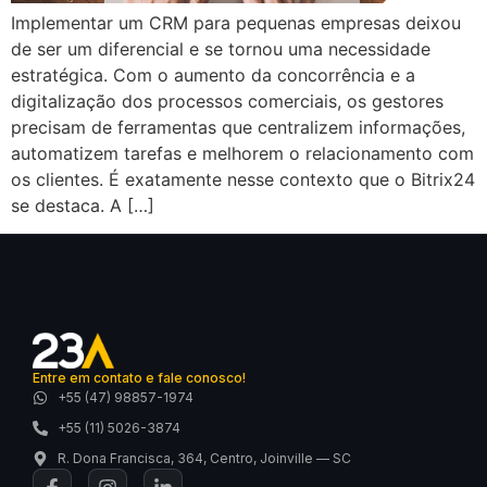
Implementar um CRM para pequenas empresas deixou
de ser um diferencial e se tornou uma necessidade
estratégica. Com o aumento da concorrência e a
digitalização dos processos comerciais, os gestores
precisam de ferramentas que centralizem informações,
automatizem tarefas e melhorem o relacionamento com
os clientes. É exatamente nesse contexto que o Bitrix24
se destaca. A […]
Entre em contato e fale conosco!
+55 (47) 98857-1974
+55 (11) 5026-3874
R. Dona Francisca, 364, Centro, Joinville — SC