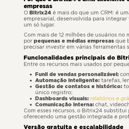
empresas
O
Bitrix24
é mais do que um CRM: é uma
empresarial, desenvolvida para integra
um só lugar.
Com mais de 12 milhões de usuários no 
por
pequenas e médias empresas
que b
precisar investir em várias ferramentas 
Funcionalidades principais do Bit
Entre os recursos mais usados por pequ
Funil de vendas personalizável:
con
Automação inteligente:
tarefas, le
Gestão de contatos e histórico:
to
único registro;
Dashboards visuais:
relatórios e gr
Comunicação interna:
chat, videoc
Com esses recursos, o Bitrix24 substitui 
oferecendo uma gestão integrada e profi
Versão gratuita e escalabilidade