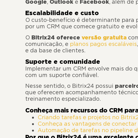
Google
,
Outlook
e
Facebook
, além de 
Escalabilidade e custo
O custo-benefício é determinante para
por um CRM que comece gratuito e evol
O
Bitrix24 oferece
versão gratuita
com
comunicação, e
planos pagos escaláveis
e da base de clientes.
Suporte e comunidade
Implementar um CRM envolve mais do que
com um suporte confiável.
Nesse sentido, o Bitrix24 possui
parceiro
que oferecem acompanhamento técnico, 
treinamento especializado.
Conheça mais recursos do CRM par
Criando tarefas e projetos no Bitrix
Conheça as vantagens de conectar 
Automação de tarefas no pipeline do
Por que o Bitrix24 é uma excelent