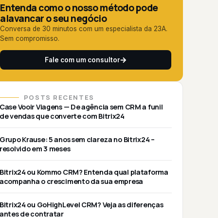
Entenda como o nosso método pode
alavancar o seu negócio
Conversa de 30 minutos com um especialista da 23A.
Sem compromisso.
Fale com um consultor
POSTS RECENTES
Case Vooir Viagens — De agência sem CRM a funil
de vendas que converte com Bitrix24
Grupo Krause: 5 anos sem clareza no Bitrix24 –
resolvido em 3 meses
Bitrix24 ou Kommo CRM? Entenda qual plataforma
acompanha o crescimento da sua empresa
Bitrix24 ou GoHighLevel CRM? Veja as diferenças
antes de contratar