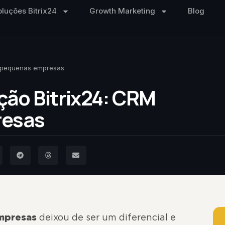
oluções Bitrix24
Growth Marketing
Blog
a pequenas empresas
ção Bitrix24: CRM
resas
mpresas
deixou de ser um diferencial e