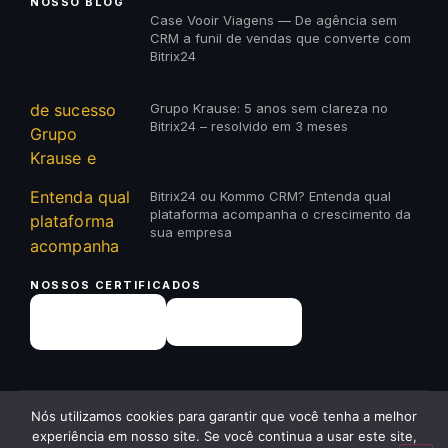
NOSSO BLOG
Case Vooir Viagens — De agência sem
CRM a funil de vendas que converte com
Bitrix24
Grupo Krause: 5 anos sem clareza no
Bitrix24 – resolvido em 3 meses
Bitrix24 ou Kommo CRM? Entenda qual
plataforma acompanha o crescimento da
sua empresa
NOSSOS CERTIFICADOS
✕
Nós utilizamos cookies para garantir que você tenha a melhor
© 2026 23A Digital · Todos os direitos reservados ·
23a.com.br
Quer receber um diagnóstico
experiência em nosso site. Se você continua a usar este site,