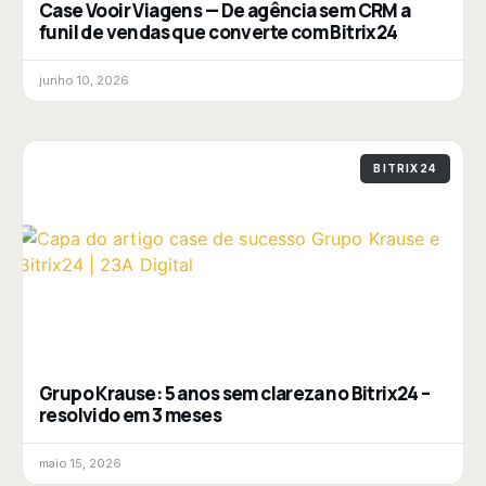
Case Vooir Viagens — De agência sem CRM a
funil de vendas que converte com Bitrix24
junho 10, 2026
BITRIX24
Grupo Krause: 5 anos sem clareza no Bitrix24 –
resolvido em 3 meses
maio 15, 2026