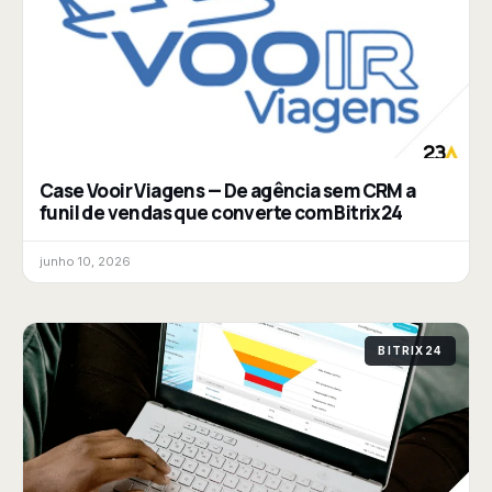
Case Vooir Viagens — De agência sem CRM a
funil de vendas que converte com Bitrix24
junho 10, 2026
BITRIX24