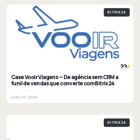
BITRIX24
Case Vooir Viagens — De agência sem CRM a
funil de vendas que converte com Bitrix24
junho 10, 2026
BITRIX24