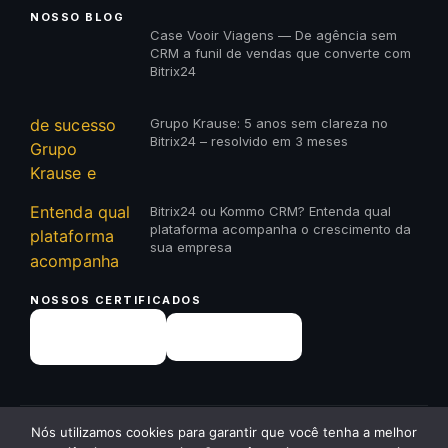
NOSSO BLOG
Case Vooir Viagens — De agência sem
CRM a funil de vendas que converte com
Bitrix24
Grupo Krause: 5 anos sem clareza no
Bitrix24 – resolvido em 3 meses
Bitrix24 ou Kommo CRM? Entenda qual
plataforma acompanha o crescimento da
sua empresa
NOSSOS CERTIFICADOS
✕
Nós utilizamos cookies para garantir que você tenha a melhor
© 2026 23A Digital · Todos os direitos reservados ·
23a.com.br