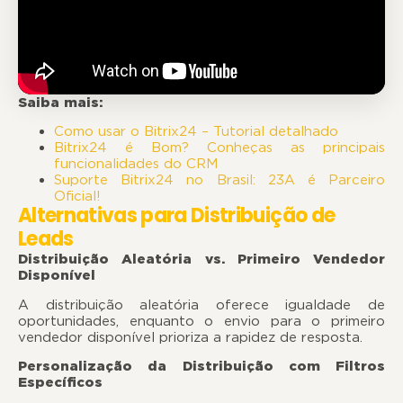
Saiba mais:
Como usar o Bitrix24 – Tutorial detalhado
Bitrix24 é Bom? Conheças as principais
funcionalidades do CRM
Suporte Bitrix24 no Brasil: 23A é Parceiro
Oficial!
Alternativas para Distribuição de
Leads
Distribuição Aleatória vs. Primeiro Vendedor
Disponível
A distribuição aleatória oferece igualdade de
oportunidades, enquanto o envio para o primeiro
vendedor disponível prioriza a rapidez de resposta.
Personalização da Distribuição com Filtros
Específicos