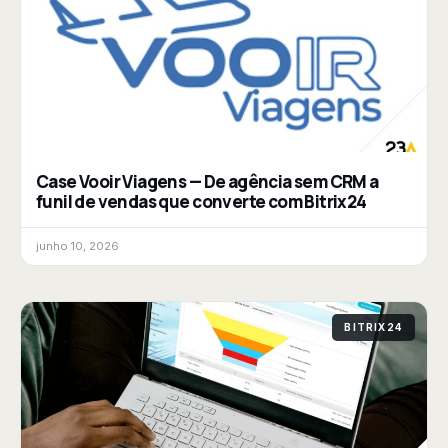
Case Vooir Viagens — De agência sem CRM a
funil de vendas que converte com Bitrix24
junho 10, 2026
BITRIX24