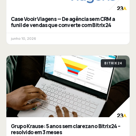
Case Vooir Viagens — De agência sem CRM a
funil de vendas que converte com Bitrix24
junho 10, 2026
BITRIX24
Grupo Krause: 5 anos sem clareza no Bitrix24 –
resolvido em 3 meses