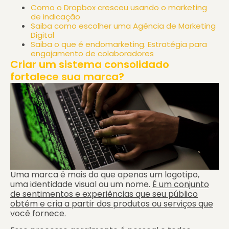
Como o Dropbox cresceu usando o marketing
de indicação
Saiba como escolher uma Agência de Marketing
Digital
Saiba o que é endomarketing. Estratégia para
engajamento de colaboradores
Criar um sistema consolidado
fortalece sua marca?
Uma marca é mais do que apenas um logotipo,
uma identidade visual ou um nome.
É um conjunto
de sentimentos e experiências que seu público
obtém e cria a partir dos produtos ou serviços que
você fornece.