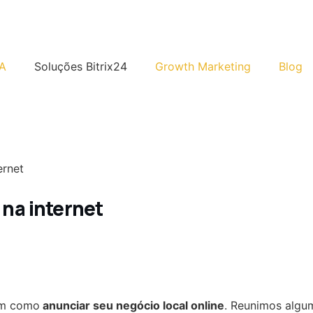
A
Soluções Bitrix24
Growth Marketing
Blog
ernet
 na internet
am como
anunciar seu negócio local online
. Reunimos algu