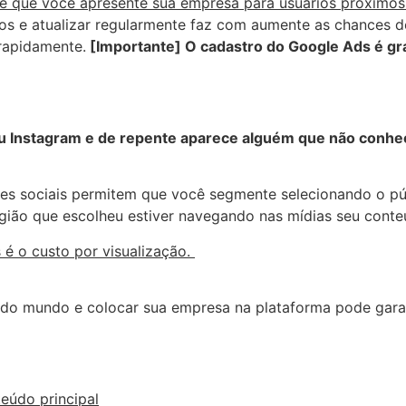
e que você apresente sua empresa para usuários próximos 
tos e atualizar regularmente faz com aumente as chances d
rapidamente.
[Importante] O cadastro do Google Ads é gr
 Instagram e de repente aparece alguém que não conhec
s sociais permitem que você segmente selecionando o públ
gião que escolheu estiver navegando nas mídias seu conte
 é o custo por visualização.
do mundo e colocar sua empresa na plataforma pode garanti
eúdo principal