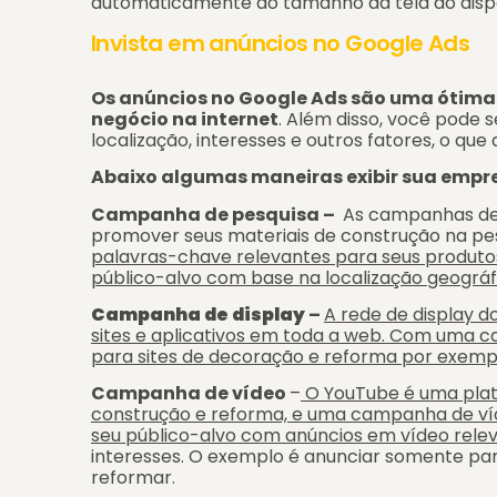
automaticamente ao tamanho da tela do dispos
Invista em anúncios no Google Ads
Os anúncios no Google Ads são uma ótima 
negócio na internet
. Além disso, você pode
localização, interesses e outros fatores, o que
Abaixo algumas maneiras exibir sua empre
Campanha de pesquisa –
As campanhas de 
promover seus materiais de construção na pe
palavras-chave relevantes para seus produtos,
público-alvo com base na localização geográfi
Campanha de display
–
A rede de display d
sites e aplicativos em toda a web. Com uma c
para sites de decoração e reforma por exemp
Campanha de vídeo
–
O YouTube é uma plat
construção e reforma, e uma campanha de víd
seu público-alvo com anúncios em vídeo relev
interesses. O exemplo é anunciar somente par
reformar.