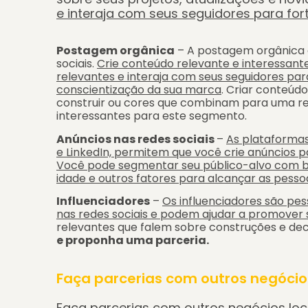
e interaja com seus seguidores para for
Postagem orgânica
– A postagem orgânica é
sociais.
Crie conteúdo relevante e interessante
relevantes e interaja com seus seguidores pa
conscientização da sua marca
. Criar conteúdo
construir ou cores que combinam para uma re
interessantes para este segmento.
Anúncios nas redes sociais
–
As plataformas
e LinkedIn, permitem que você crie anúncios p
Você pode segmentar seu público-alvo com ba
idade e outros fatores para alcançar as pesso
Influenciadores
–
Os influenciadores são pe
nas redes sociais e podem ajudar a promover
relevantes que falem sobre construções e de
e proponha uma parceria.
Faça parcerias com outros negócios
Faça parcerias com outros negócios lo