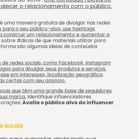
talecer o relacionamento com o público.
 uma maneira gratuita de divulgar nas redes
 para o seu público-alvo, use hashtags
ra construir um relacionamento e aumentar a
 sobre #dicas de que materiais utilizar para
forma são algumas ideias de conteúdos
 de redes sociais, como Facebook, Instagram
agos para divulgar seus produtos e serviços.
se em interesses, localização geográfica,
as certas com seu anúncio.
ssoas que têm uma grande base de seguidores
 sua marca.
Identifique influenciadores
corações.
Avalia o público alvo do influencer
 locais
cais para aumentar ainda mais sua