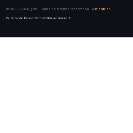
© 2026 23A Digital · Todos os direitos reservados ·
23a.com.br
Política de Privacidade
Voltar ao início ↑