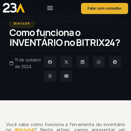
Falar com consultor
Home
Blog
Como funciona o INVENTÁRIO no BITRIX24?
Bitrix24
Como funciona o
INVENTÁRIO no BITRIX24?
11 de outubro
de 2024
Você sabe como funciona a ferramenta do inventário
no
Bitrix24
? Neste artigo, vamos apresentar um