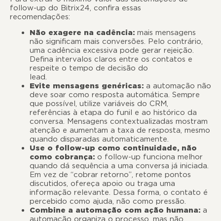
follow-up do Bitrix24, confira essas
recomendaçõe
Não exagere na cadência:
mais mensagens
não significam mais conversões. Pelo contrário,
uma cadência excessiva pode gerar rejeição.
Defina intervalos claros entre os contatos e
respeite o tempo de decisão do
lead
Evite mensagens genéricas:
a automação não
deve soar como resposta automática. Sempre
que possível, utilize variáveis do CRM,
referências à etapa do funil e ao histórico da
conversa. Mensagens contextualizadas mostram
atenção e aumentam a taxa de resposta, mesmo
quando disparadas automaticamente.
Use o follow-up como continuidade, não
como cobrança:
o follow-up funciona melhor
quando dá sequência a uma conversa já iniciada.
Em vez de “cobrar retorno”, retome pontos
discutidos, ofereça apoio ou traga uma
informação relevante. Dessa forma, o contato é
percebido como ajuda, não como pressão.
Combine a automação com ação humana:
a
automação organiza o processo, mas não