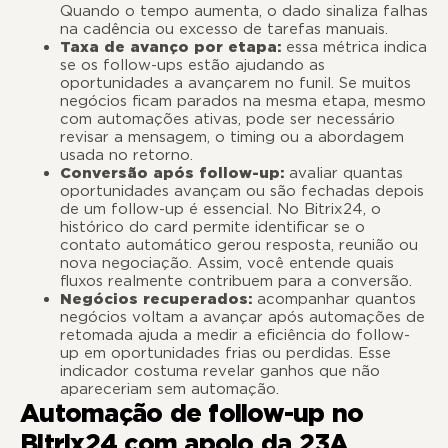
Quando o tempo aumenta, o dado sinaliza falhas
na cadência ou excesso de tarefas manuais.
Taxa de avanço por etapa:
essa métrica indica
se os follow-ups estão ajudando as
oportunidades a avançarem no funil. Se muitos
negócios ficam parados na mesma etapa, mesmo
com automações ativas, pode ser necessário
revisar a mensagem, o timing ou a abordagem
usada no retorno.
Conversão após follow-up:
avaliar quantas
oportunidades avançam ou são fechadas depois
de um follow-up é essencial. No Bitrix24, o
histórico do card permite identificar se o
contato automático gerou resposta, reunião ou
nova negociação. Assim, você entende quais
fluxos realmente contribuem para a conversão.
Negócios recuperados:
acompanhar quantos
negócios voltam a avançar após automações de
retomada ajuda a medir a eficiência do follow-
up em oportunidades frias ou perdidas. Esse
indicador costuma revelar ganhos que não
apareceriam sem automação.
Automação de follow-up no
Bitrix24 com apoio da 23A