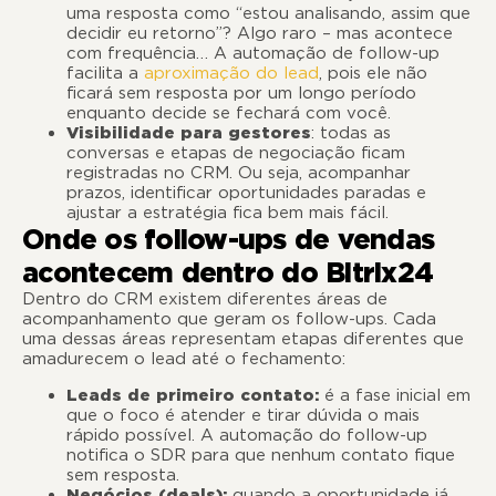
uma resposta como “estou analisando, assim que
decidir eu retorno”? Algo raro – mas acontece
com frequência… A automação de follow-up
facilita a
aproximação do lead
, pois ele não
ficará sem resposta por um longo período
enquanto decide se fechará com você.
Visibilidade para gestores
: todas as
conversas e etapas de negociação ficam
registradas no CRM. Ou seja, acompanhar
prazos, identificar oportunidades paradas e
ajustar a estratégia fica bem mais fácil.
Onde os follow-ups de vendas
acontecem dentro do Bitrix24
Dentro do CRM existem diferentes áreas de
acompanhamento que geram os follow-ups. Cada
uma dessas áreas representam etapas diferentes que
amadurecem o lead até o fechamento:
Leads de primeiro contato:
é a fase inicial em
que o foco é atender e tirar dúvida o mais
rápido possível. A automação do follow-up
notifica o SDR para que nenhum contato fique
sem resposta.
Negócios (deals):
quando a oportunidade já