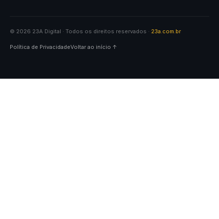
© 2026 23A Digital · Todos os direitos reservados ·
23a.com.br
Política de Privacidade
Voltar ao início ↑