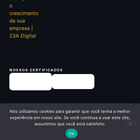
NOSSOS CERTIFICADOS
✕
Nós utilizamos cookies para garantir que você tenha a melhor
© 2026 23A Digital · Todos os direitos reservados ·
23a.com.br
Quer receber um diagnóstico
experiência em nosso site. Se você continua a usar este site,
gratuito da sua empresa? Me
Política de Privacidade
Voltar ao início ↑
assumimos que você está satisfeito.
chama aqui! 😉
Ok