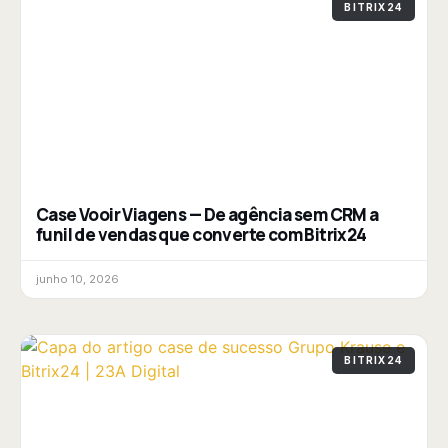
BITRIX24
Case Vooir Viagens — De agência sem CRM a
funil de vendas que converte com Bitrix24
junho 10, 2026
BITRIX24