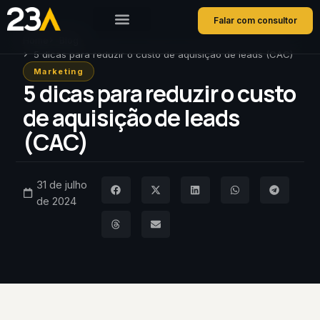
Falar com consultor
Home
Blog
Sobre a 23A
Soluções Bitrix24
Growth Marketing
5 dicas para reduzir o custo de aquisição de leads (CAC)
Marketing
5 dicas para reduzir o custo
de aquisição de leads
(CAC)
31 de julho
de 2024