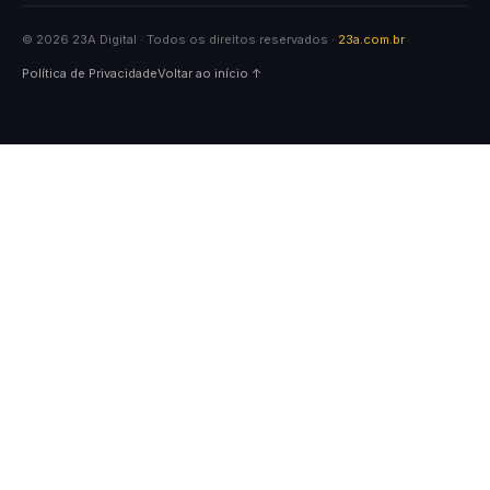
© 2026 23A Digital · Todos os direitos reservados ·
23a.com.br
Política de Privacidade
Voltar ao início ↑