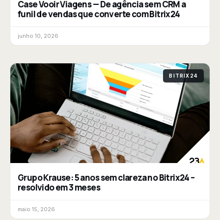
Case Vooir Viagens — De agência sem CRM a
funil de vendas que converte com Bitrix24
junho 10, 2026
BITRIX24
Grupo Krause: 5 anos sem clareza no Bitrix24 –
resolvido em 3 meses
maio 15, 2026