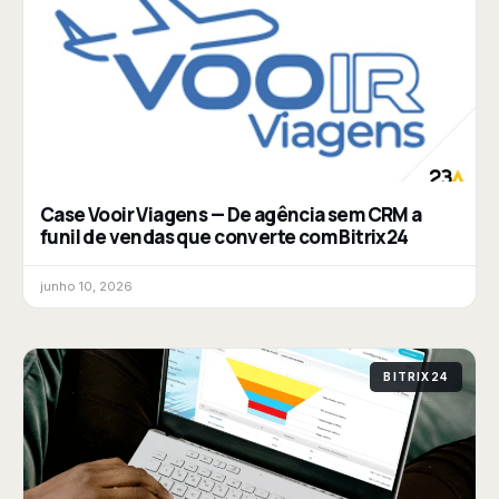
Case Vooir Viagens — De agência sem CRM a
funil de vendas que converte com Bitrix24
junho 10, 2026
BITRIX24