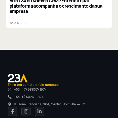
Bitrix24 ou Kommo CRM? Entenda qual
plataforma acompanha o crescimento da sua
empresa
maio 5, 2026
Entre em contato e fale conosco!
+55 (47) 98857-1974
+55 (11) 5026-3874
R. Dona Francisca, 364, Centro, Joinville — SC