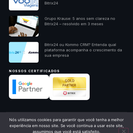
Bitrix24
Grupo Krause: 5 anos sem clareza no
Bitrix24 – resolvido em 3 meses
Bitrix24 ou Kommo CRM? Entenda qual
plataforma acompanha o crescimento da
sua empresa
NOSSOS CERTIFICADOS
✕
Nós utilizamos cookies para garantir que você tenha a melhor
© 2026 23A Digital · Todos os direitos reservados ·
23a.com.br
Quer receber um diagnóstico
experiência em nosso site. Se você continua a usar este site,
gratuito da sua empresa? Me
Política de Privacidade
Voltar ao início ↑
assumimos que você está satisfeito.