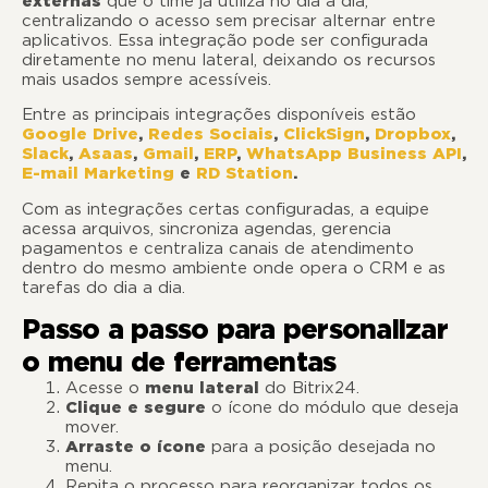
externas
que o time já utiliza no dia a dia,
centralizando o acesso sem precisar alternar entre
aplicativos. Essa integração pode ser configurada
diretamente no menu lateral, deixando os recursos
mais usados sempre acessíveis.
Entre as principais integrações disponíveis estão
Google Drive
,
Redes Sociais
,
ClickSign
,
Dropbox
,
Slack
,
Asaas
,
Gmail
,
ERP
,
WhatsApp Business API
,
E-mail Marketing
e
RD Station
.
Com as integrações certas configuradas, a equipe
acessa arquivos, sincroniza agendas, gerencia
pagamentos e centraliza canais de atendimento
dentro do mesmo ambiente onde opera o CRM e as
tarefas do dia a dia.
Passo a passo para personalizar
o menu de ferramentas
Acesse o
menu lateral
do Bitrix24.
Clique e segure
o ícone do módulo que deseja
mover.
Arraste o ícone
para a posição desejada no
menu.
Repita o processo para reorganizar todos os