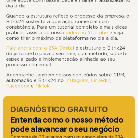
time adota com naturalidade e mantém atualizada no
dia a dia.
Quando a estrutura reflete o processo da empresa, o
Bitrix24 sustenta a operação comercial com
consistência. Para um tutorial completo e mais dicas
práticas, assista ao nosso
vídeo no YouTube
e veja
como tirar o máximo da plataforma no dia a dia.
Fale agora com a 23A Digital
e estruture o Bitrix24
do jeito certo para o seu time, com método, suporte
especializado e implementação alinhada ao seu
processo comercial.
Acompanhe também nossos conteúdos sobre CRM,
automação e Bitrix24 no
Instagram
,
LinkedIn
,
Facebook
e
TikTok
.
DIAGNÓSTICO GRATUITO
Entenda como o nosso método
pode alavancar o seu negócio
Conversa de 30 minutos com um especialista da 23A.